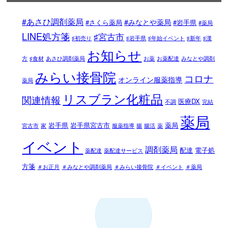
#あさひ調剤薬局
#みなとや薬局
#さくら薬局
#岩手県
#薬局
LINE処方箋
♯宮古市
♯初売り
♯岩手県
♯年始イベント
♯新年
♯漢
お知らせ
方
♯食材
あさひ調剤薬局
お薬
お薬配達
みなとや調剤
みらい接骨院
コロナ
オンライン服薬指導
薬局
リスブラン化粧品
関連情報
医療DX
不調
完結
薬局
岩手県
岩手県宮古市
薬局
宮古市
家
服薬指導
腸
腸活
薬
イベント
調剤薬局
配達
電子処
薬配達
薬配達サービス
方箋
＃お正月
＃みなとや調剤薬局
＃みらい接骨院
＃イベント
＃薬局