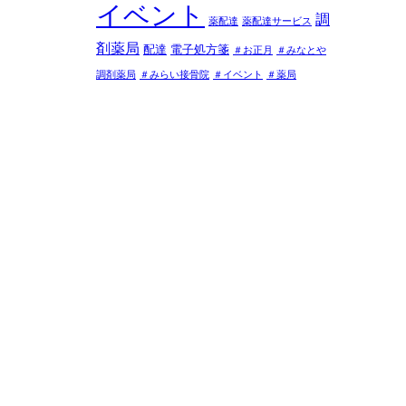
イベント
調
薬配達
薬配達サービス
剤薬局
配達
電子処方箋
＃お正月
＃みなとや
調剤薬局
＃みらい接骨院
＃イベント
＃薬局