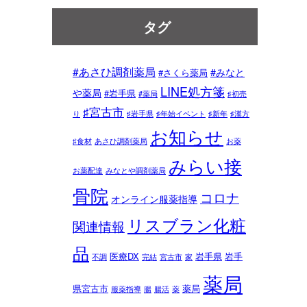
タグ
#あさひ調剤薬局
#みなと
#さくら薬局
LINE処方箋
や薬局
#岩手県
#薬局
♯初売
♯宮古市
り
♯岩手県
♯年始イベント
♯新年
♯漢方
お知らせ
♯食材
あさひ調剤薬局
お薬
みらい接
お薬配達
みなとや調剤薬局
骨院
コロナ
オンライン服薬指導
リスブラン化粧
関連情報
品
医療DX
岩手県
岩手
不調
完結
宮古市
家
薬局
県宮古市
薬局
服薬指導
腸
腸活
薬