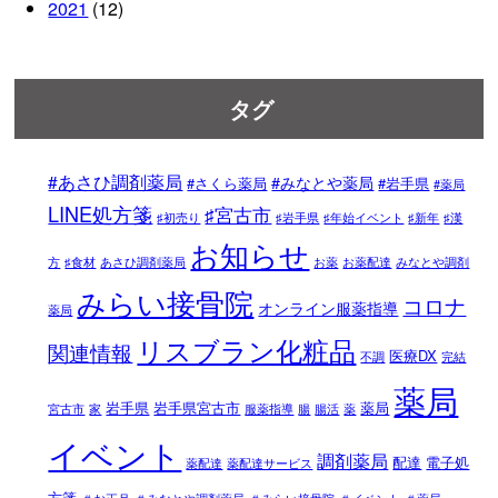
2021
(12)
タグ
#あさひ調剤薬局
#みなとや薬局
#さくら薬局
#岩手県
#薬局
LINE処方箋
♯宮古市
♯初売り
♯岩手県
♯年始イベント
♯新年
♯漢
お知らせ
方
♯食材
あさひ調剤薬局
お薬
お薬配達
みなとや調剤
みらい接骨院
コロナ
オンライン服薬指導
薬局
リスブラン化粧品
関連情報
医療DX
不調
完結
薬局
岩手県
岩手県宮古市
薬局
宮古市
家
服薬指導
腸
腸活
薬
イベント
調剤薬局
配達
電子処
薬配達
薬配達サービス
方箋