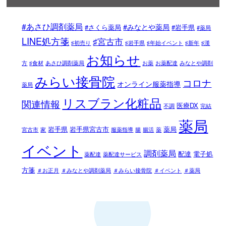
#あさひ調剤薬局
#みなとや薬局
#さくら薬局
#岩手県
#薬局
LINE処方箋
♯宮古市
♯初売り
♯岩手県
♯年始イベント
♯新年
♯漢
お知らせ
方
♯食材
あさひ調剤薬局
お薬
お薬配達
みなとや調剤
みらい接骨院
コロナ
オンライン服薬指導
薬局
リスブラン化粧品
関連情報
医療DX
不調
完結
薬局
岩手県
岩手県宮古市
薬局
宮古市
家
服薬指導
腸
腸活
薬
イベント
調剤薬局
配達
電子処
薬配達
薬配達サービス
方箋
＃お正月
＃みなとや調剤薬局
＃みらい接骨院
＃イベント
＃薬局