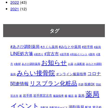
2022
(43)
2021
(12)
タグ
#あさひ調剤薬局
#みなとや薬局
#さくら薬局
#岩手県
#薬局
LINE処方箋
♯宮古市
♯初売り
♯岩手県
♯年始イベント
♯新年
♯漢
お知らせ
方
♯食材
あさひ調剤薬局
お薬
お薬配達
みなとや調剤
みらい接骨院
コロナ
オンライン服薬指導
薬局
リスブラン化粧品
関連情報
医療DX
不調
完結
薬局
岩手県
岩手県宮古市
薬局
宮古市
家
服薬指導
腸
腸活
薬
イベント
調剤薬局
配達
電子処
薬配達
薬配達サービス