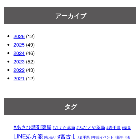
アーカイブ
2026
(12)
2025
(49)
2024
(46)
2023
(52)
2022
(43)
2021
(12)
タグ
#あさひ調剤薬局
#みなとや薬局
#さくら薬局
#岩手県
#薬局
LINE処方箋
♯宮古市
♯初売り
♯岩手県
♯年始イベント
♯新年
♯漢