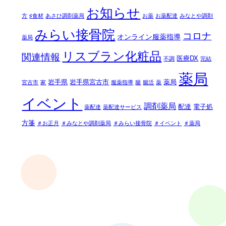
お知らせ
方
♯食材
あさひ調剤薬局
お薬
お薬配達
みなとや調剤
みらい接骨院
コロナ
オンライン服薬指導
薬局
リスブラン化粧品
関連情報
医療DX
不調
完結
薬局
岩手県
岩手県宮古市
薬局
宮古市
家
服薬指導
腸
腸活
薬
イベント
調剤薬局
配達
電子処
薬配達
薬配達サービス
方箋
＃お正月
＃みなとや調剤薬局
＃みらい接骨院
＃イベント
＃薬局