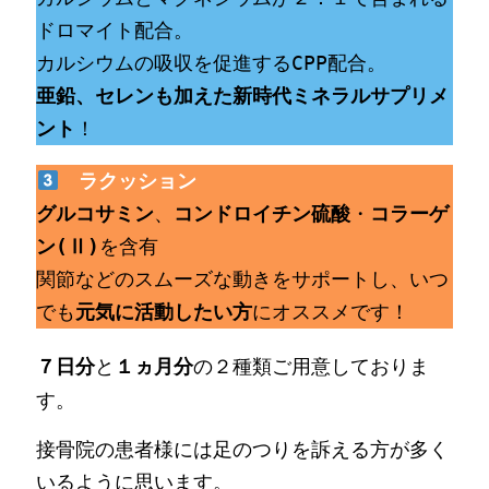
ドロマイト配合。
カルシウムの吸収を促進するCPP配合。
亜鉛、セレンも加えた新時代ミネラルサプリメ
ント
！
ラクッション
グルコサミン
、
コンドロイチン硫酸
・
コラーゲ
ン(Ⅱ)
を含有

関節などのスムーズな動きをサポートし、いつ
でも
元気に活動したい方
にオススメです！
と
の２種類ご用意しておりま
７日分
１ヵ月分
す。
接骨院の患者様には足のつりを訴える方が多く
いるように思います。