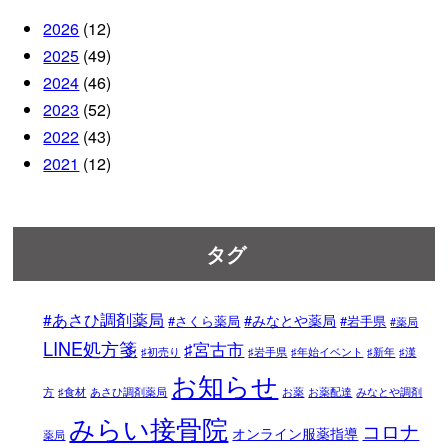
2026
(12)
2025
(49)
2024
(46)
2023
(52)
2022
(43)
2021
(12)
タグ
#あさひ調剤薬局
#みなとや薬局
#さくら薬局
#岩手県
#薬局
LINE処方箋
♯宮古市
♯初売り
♯岩手県
♯年始イベント
♯新年
♯漢
お知らせ
方
♯食材
あさひ調剤薬局
お薬
お薬配達
みなとや調剤
みらい接骨院
コロナ
オンライン服薬指導
薬局