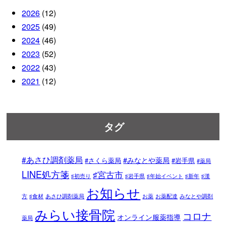
2026
(12)
2025
(49)
2024
(46)
2023
(52)
2022
(43)
2021
(12)
タグ
#あさひ調剤薬局
#みなとや薬局
#さくら薬局
#岩手県
#薬局
LINE処方箋
♯宮古市
♯初売り
♯岩手県
♯年始イベント
♯新年
♯漢
お知らせ
方
♯食材
あさひ調剤薬局
お薬
お薬配達
みなとや調剤
みらい接骨院
コロナ
オンライン服薬指導
薬局