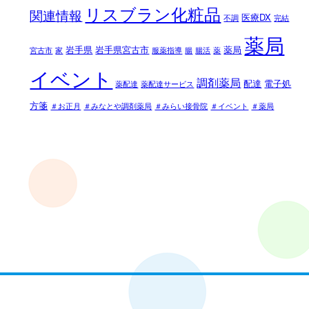
リスブラン化粧品
関連情報
医療DX
不調
完結
薬局
岩手県
岩手県宮古市
薬局
宮古市
家
服薬指導
腸
腸活
薬
イベント
調剤薬局
配達
電子処
薬配達
薬配達サービス
方箋
＃お正月
＃みなとや調剤薬局
＃みらい接骨院
＃イベント
＃薬局